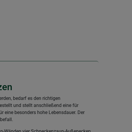
zen
rden, bedarf es den richtigen
tellt und stellt anschließend eine für
für eine besonders hohe Lebensdauer. Der
efall.
aun-Wänden vier Schneckenzaun-Außenecken