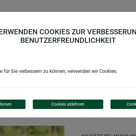
UNTERNEHMEN
KARRIERE
SUPPORT
VERWENDEN COOKIES ZUR VERBESSERUN
BENUTZERFREUNDLICHKEIT
Schneckenzaun WAND
 für Sie verbessern zu können, verwenden wir Cookies.
 WAND
tionen
Cookies ablehnen
Cook