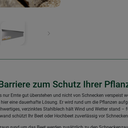
Weiter
arriere zum Schutz Ihrer Pflan
nur Ernte gut überstehen und nicht von Schnecken verspeist we
ier eine dauerhafte Lösung. Er wird rund um die Pflanzen aufges
wertiges, verzinktes Stahlblech hält Wind und Wetter stand – 
and schützt Ihr Beet oder Hochbeet zuverlässig vor Schneckenb
nzaun rund um das Beet werden zusätzlich zu den Schneckenz