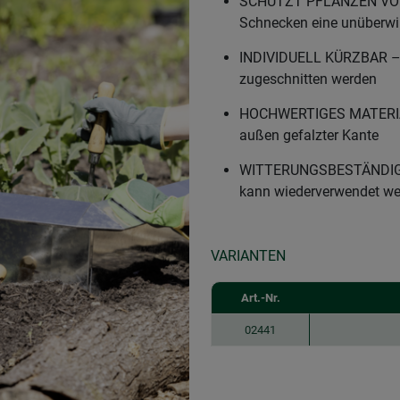
SCHÜTZT PFLANZEN VOR 
Schnecken eine unüberwin
INDIVIDUELL KÜRZBAR – K
zugeschnitten werden
HOCHWERTIGES MATERIAL 
außen gefalzter Kante
WITTERUNGSBESTÄNDIG – D
kann wiederverwendet w
VARIANTEN
Art.-Nr.
02441