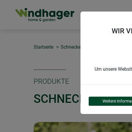
PRODUKTE
WIR 
Startseite
Schnecken, Ameisen & Spinnen
Um unsere Website
PRODUKTE
SCHNECKENZAUN
Weitere Informa