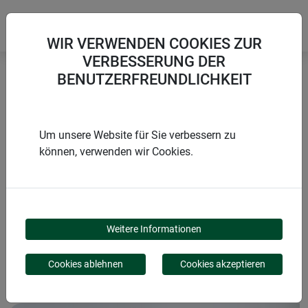
WIR VERWENDEN COOKIES ZUR
VERBESSERUNG DER
BENUTZERFREUNDLICHKEIT
Startseite
Schnecken, Ameisen & Spinnen
tus Ameisen- und Ungezieferspray
Um unsere Website für Sie verbessern zu
können, verwenden wir Cookies.
PRODUKTE
TUS AMEISEN- UND
Weitere Informationen
UNGEZIEFERSPRAY
Cookies ablehnen
Cookies akzeptieren