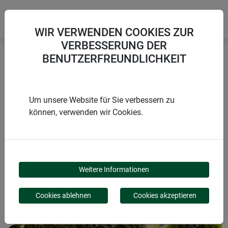
WIR VERWENDEN COOKIES ZUR
VERBESSERUNG DER
BENUTZERFREUNDLICHKEIT
Startseite
Schnecken, Ameisen & Spinnen
tus Ameisen Streu- & Gießmittel
Um unsere Website für Sie verbessern zu
können, verwenden wir Cookies.
PRODUKTE
TUS AMEISEN STREU-
Weitere Informationen
& GIESSMITTEL
Cookies ablehnen
Cookies akzeptieren