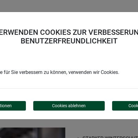
UNTERNEHMEN
KARRIERE
SUPPORT
VERWENDEN COOKIES ZUR VERBESSERUN
BENUTZERFREUNDLICHKEIT
n
Schafwoll-Filzmatte
 für Sie verbessern zu können, verwenden wir Cookies.
ZMATTE
tionen
Cookies ablehnen
Cook