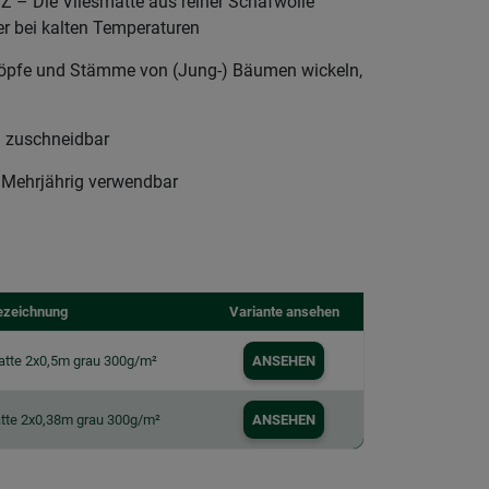
 Die Vliesmatte aus reiner Schafwolle
er bei kalten Temperaturen
öpfe und Stämme von (Jung-) Bäumen wickeln,
 zuschneidbar
ehrjährig verwendbar
ezeichnung
Variante ansehen
atte 2x0,5m grau 300g/m²
ANSEHEN
atte 2x0,38m grau 300g/m²
ANSEHEN