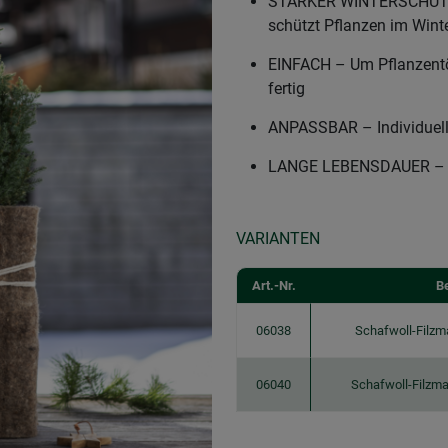
STARKER WINTERSCHUTZ –
schützt Pflanzen im Wint
EINFACH – Um Pflanzent
fertig
ANPASSBAR – Individuell
LANGE LEBENSDAUER – M
VARIANTEN
Art.-Nr.
B
06038
Schafwoll-Filzm
06040
Schafwoll-Filzm