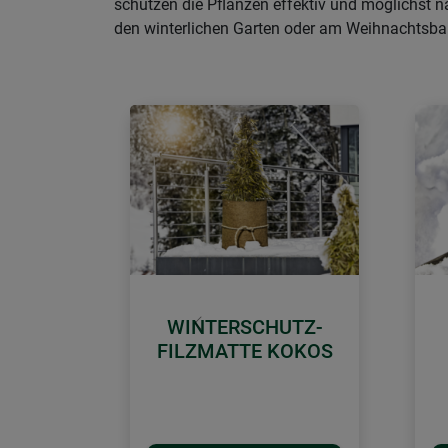
schützen die Pflanzen effektiv und möglichst n
den winterlichen Garten oder am Weihnachtsb
WINTERSCHUTZ-
Zurück
FILZMATTE KOKOS