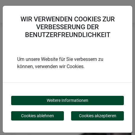
WIR VERWENDEN COOKIES ZUR
VERBESSERUNG DER
BENUTZERFREUNDLICHKEIT
Startseite
Winterschutz aus Naturmaterialien
Schafwoll-Filzmatte
Um unsere Website für Sie verbessern zu
können, verwenden wir Cookies.
PRODUKTE
SCHAFWOLL-
Weitere Informationen
FILZMATTE
Cookies ablehnen
Cookies akzeptieren