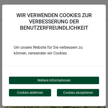
WIR VERWENDEN COOKIES ZUR
VERBESSERUNG DER
BENUTZERFREUNDLICHKEIT
Startseite
Blumen & Staudenstützen
Pflanzenring "Vario"
Um unsere Website für Sie verbessern zu
können, verwenden wir Cookies.
PRODUKTE
PFLANZENRING
Weitere Informationen
"VARIO"
Cookies ablehnen
Cookies akzeptieren