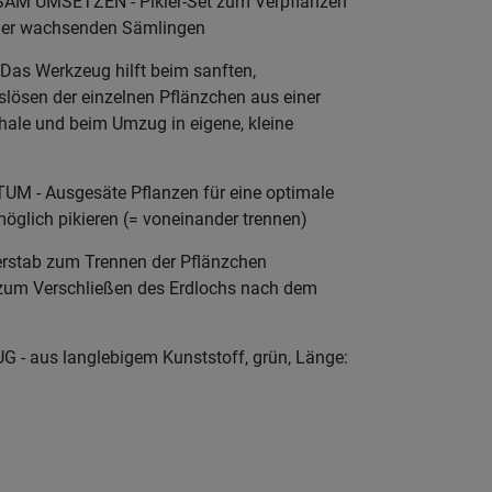
 UMSETZEN - Pikier-Set zum Verpflanzen
der wachsenden Sämlingen
s Werkzeug hilft beim sanften,
ösen der einzelnen Pflänzchen aus einer
le und beim Umzug in eigene, kleine
 - Ausgesäte Pflanzen für eine optimale
öglich pikieren (= voneinander trennen)
erstab zum Trennen der Pflänzchen
 zum Verschließen des Erdlochs nach dem
 aus langlebigem Kunststoff, grün, Länge: