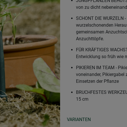
JUNGPFLANZEN BEHUTSAM
von zu dicht nebeneinan
SCHONT DIE WURZELN - Da
wurzelschonenden Herausl
gemeinsamen Anzuchtscha
Anzuchttöpfe.
FÜR KRÄFTIGES WACHSTUM
Entwicklung so früh wie m
PIKIEREN IM TEAM - Piki
voneinander, Pikiergabel
Einsetzen der Pflanze
BRUCHFESTES WERKZEUG -
15 cm
VARIANTEN