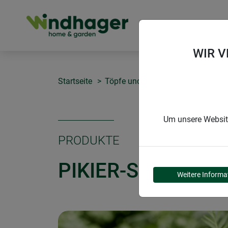
PRODUKTE
WIR 
Startseite
Töpfe und Quelltabs
Pikier-Set
Um unsere Website
PRODUKTE
PIKIER-SET
Weitere Informa