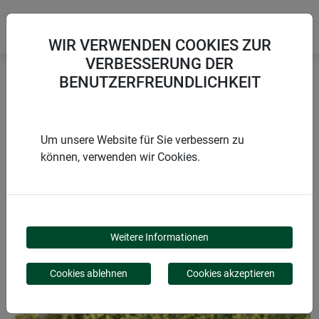
WIR VERWENDEN COOKIES ZUR
VERBESSERUNG DER
BENUTZERFREUNDLICHKEIT
Startseite
Schnecken, Ameisen & Spinnen
Schneckenfalle SLUG-AWAY
Um unsere Website für Sie verbessern zu
können, verwenden wir Cookies.
PRODUKTE
SCHNECKENFALLE
Weitere Informationen
SLUG-AWAY
Cookies ablehnen
Cookies akzeptieren