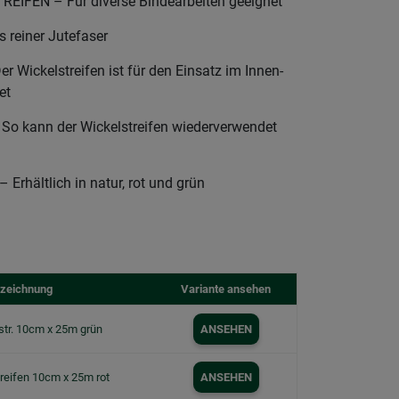
IFEN – Für diverse Bindearbeiten geeignet
reiner Jutefaser
Wickelstreifen ist für den Einsatz im Innen-
et
 kann der Wickelstreifen wiederverwendet
hältlich in natur, rot und grün
zeichnung
Variante ansehen
str. 10cm x 25m grün
ANSEHEN
reifen 10cm x 25m rot
ANSEHEN