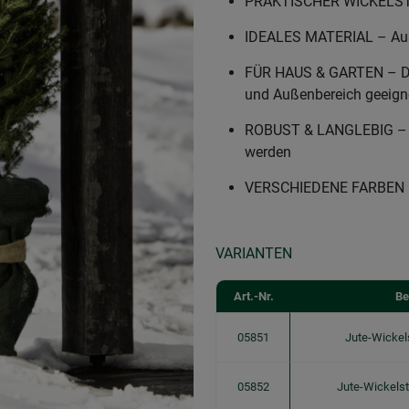
PRAKTISCHER WICKELSTRE
IDEALES MATERIAL – Aus 
FÜR HAUS & GARTEN – Der 
und Außenbereich geeign
ROBUST & LANGLEBIG – So
werden
VERSCHIEDENE FARBEN – Er
VARIANTEN
Art.-Nr.
Be
05851
Jute-Wickel
05852
Jute-Wickelst