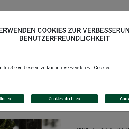
UNTERNEHMEN
KARRIERE
SUPPORT
VERWENDEN COOKIES ZUR VERBESSERUN
BENUTZERFREUNDLICHKEIT
n
Jute-Wickelstreifen
 für Sie verbessern zu können, verwenden wir Cookies.
EIFEN
tionen
Cookies ablehnen
Cook