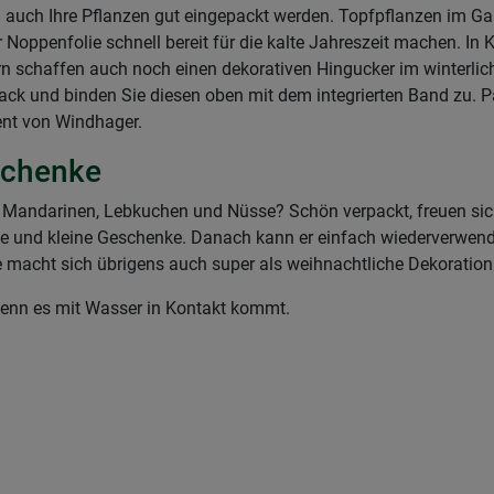
auch Ihre Pflanzen gut eingepackt werden. Topfpflanzen im Gar
r Noppenfolie schnell bereit für die kalte Jahreszeit machen. I
rn schaffen auch noch einen dekorativen Hingucker im winterlic
ack und binden Sie diesen oben mit dem integrierten Band zu. P
ment von Windhager.
eschenke
Mandarinen, Lebkuchen und Nüsse? Schön verpackt, freuen sich
große und kleine Geschenke. Danach kann er einfach wiederverwe
fe macht sich übrigens auch super als weihnachtliche Dekoratio
enn es mit Wasser in Kontakt kommt.