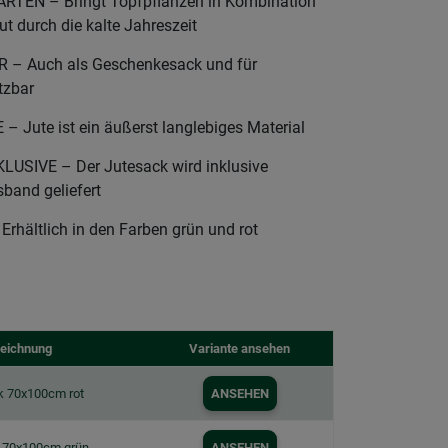
RTEN – Bringt Topfpflanzen in Kombination
t durch die kalte Jahreszeit
– Auch als Geschenkesack und für
tzbar
ute ist ein äußerst langlebiges Material
SIVE – Der Jutesack wird inklusive
band geliefert
hältlich in den Farben grün und rot
eichnung
Variante ansehen
k 70x100cm rot
ANSEHEN
 70x100cm grün
ANSEHEN