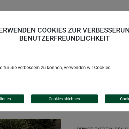
UNTERNEHMEN
KARRIERE
SUPPORT
VERWENDEN COOKIES ZUR VERBESSERUN
BENUTZERFREUNDLICHKEIT
n
Jute-Sack farbig
 für Sie verbessern zu können, verwenden wir Cookies.
G
tionen
Cookies ablehnen
Cook