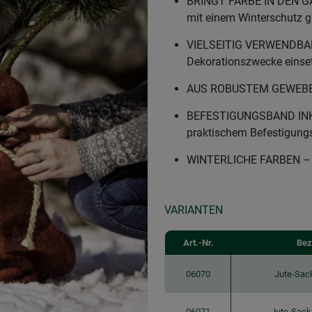
BRINGT FARBE IN DEN GA
mit einem Winterschutz gu
VIELSEITIG VERWENDBAR 
Dekorationszwecke einse
AUS ROBUSTEM GEWEBE – J
BEFESTIGUNGSBAND INKLU
praktischem Befestigungs
WINTERLICHE FARBEN – Er
VARIANTEN
Art.-Nr.
Bez
06070
Jute-Sac
06071
Jute-Sack