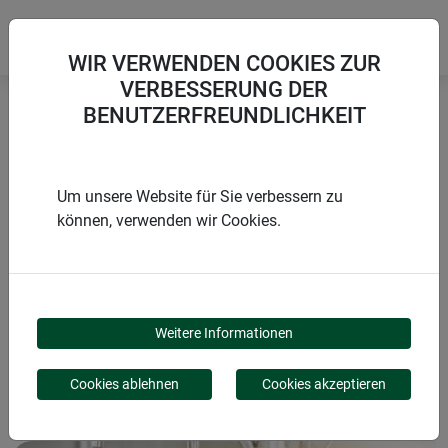
WIR VERWENDEN COOKIES ZUR
VERBESSERUNG DER
BENUTZERFREUNDLICHKEIT
Startseite
Treib- und Gewächshäuser
Haube für Aussaat-Schale 38x24x13cm
Um unsere Website für Sie verbessern zu
können, verwenden wir Cookies.
PRODUKTE
HAUBE FÜR AUSSAAT-
Weitere Informationen
SCHALE 38X24X13CM
Cookies ablehnen
Cookies akzeptieren