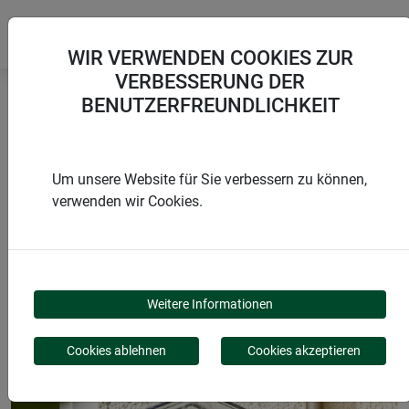
WIR VERWENDEN COOKIES ZUR
VERBESSERUNG DER
BENUTZERFREUNDLICHKEIT
Startseite
Treib- und Gewächshäuser
Balkongewächshaus
Um unsere Website für Sie verbessern zu können,
verwenden wir Cookies.
PRODUKTE
BALKONGEWÄCHSHAU
Weitere Informationen
Cookies ablehnen
Cookies akzeptieren