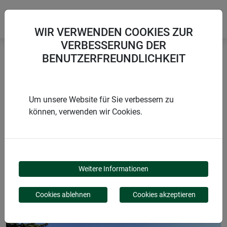
WIR VERWENDEN COOKIES ZUR
VERBESSERUNG DER
BENUTZERFREUNDLICHKEIT
Startseite
Schiebetür
Fliegengitter Schiebetür EXPERT
Um unsere Website für Sie verbessern zu
können, verwenden wir Cookies.
PRODUKTE
FLIEGENGITTER
Weitere Informationen
SCHIEBETÜR EXPERT
Cookies ablehnen
Cookies akzeptieren