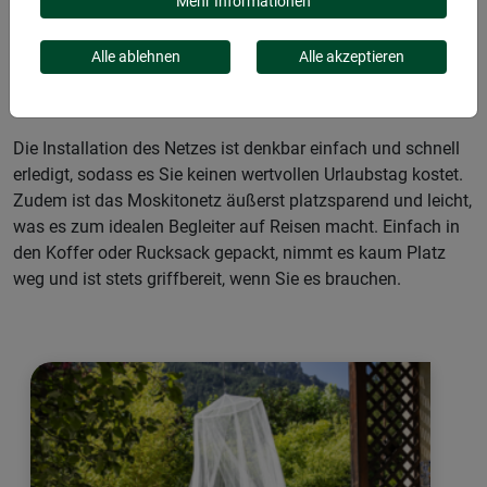
Moskitonetz für Einzel- und Doppelbetten ein absolutes
Mehr Informationen
Must-have. Ob zuhause im eigenen Schlafzimmer, als treuer
Reisebegleiter in südliche Länder oder beim Campingurlaub
Alle ablehnen
Alle akzeptieren
– dieses Moskitonetz bietet effektiven Schutz vor lästigen
Stechmücken und anderen Insekten.
Die Installation des Netzes ist denkbar einfach und schnell
erledigt, sodass es Sie keinen wertvollen Urlaubstag kostet.
Zudem ist das Moskitonetz äußerst platzsparend und leicht,
was es zum idealen Begleiter auf Reisen macht. Einfach in
den Koffer oder Rucksack gepackt, nimmt es kaum Platz
weg und ist stets griffbereit, wenn Sie es brauchen.