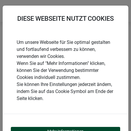
DIESE WEBSEITE NUTZT COOKIES
Startseite
Produkte
Insektenschutz
Um unsere Webseite für Sie optimal gestalten
Spezialanwendungen
Moskitonetz
und fortlaufend verbessern zu können,
verwenden wir Cookies.
Wenn Sie auf "Mehr Informationen" klicken,
können Sie der Verwendung bestimmter
Cookies individuell zustimmen.
PRODUKTKATEGORIE
Sie können Ihre Einstellungen jederzeit ändern,
indem Sie auf das Cookie Symbol am Ende der
MOSKITONETZ
Seite klicken.
Für einen ungestörten und erholsamen Schlaf ist das