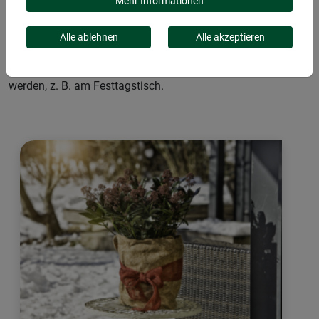
Schutz. Vlieshüllen und Matten bieten diesen Schutz, halten
Mehr Informationen
Pflanzen warm und ermöglichen es ihnen, frostige
Temperaturen zu überstehen. Naturmaterialien wie
Alle ablehnen
Alle akzeptieren
Kokosfaser und Schafwolle bieten Schutz vor Kälte. Zudem
können Bindeschnüre und Bänder für Naturdeko verwendet
werden, z. B. am Festtagstisch.