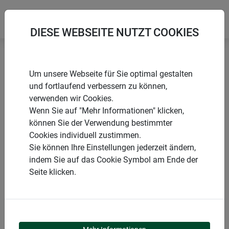
DIESE WEBSEITE NUTZT COOKIES
Startseite
Produkte
Garten
Winterschutz
Um unsere Webseite für Sie optimal gestalten
und fortlaufend verbessern zu können,
verwenden wir Cookies.
Wenn Sie auf "Mehr Informationen" klicken,
können Sie der Verwendung bestimmter
PRODUKTKATEGORIE
Cookies individuell zustimmen.
Sie können Ihre Einstellungen jederzeit ändern,
WINTERSCHUTZ
indem Sie auf das Cookie Symbol am Ende der
Seite klicken.
Mit dem Herbst kommen kühlere Tage und die Natur bereitet
sich auf den Winter vor. Empfindliche Pflanzen benötigen