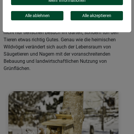
Mehr Informationen
Eichhörnchen und Igel freuen sich über ein wenig
Alle ablehnen
Alle akzeptieren
Aufmerksamkeit und Zuwendung in Form von
Rückzugsmöglichkeiten oder Futterstellen. So haben Sie
nicht nur tierischen Besuch im Garten, sondern tun den
Tieren etwas richtig Gutes. Genau wie die heimischen
Wildvögel verändert sich auch der Lebensraum von
Säugetieren und Nagern mit der voranschreitenden
Bebauung und landwirtschaftlichen Nutzung von
Grünflächen.