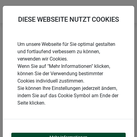
DIESE WEBSEITE NUTZT COOKIES
Startseite
Produkte
Garten
Tiere im Garten
Um unsere Webseite für Sie optimal gestalten
Insektenhotels
und fortlaufend verbessern zu können,
verwenden wir Cookies.
Wenn Sie auf "Mehr Informationen" klicken,
können Sie der Verwendung bestimmter
Cookies individuell zustimmen.
PRODUKTKATEGORIE
Sie können Ihre Einstellungen jederzeit ändern,
indem Sie auf das Cookie Symbol am Ende der
INSEKTENHOTELS
Seite klicken.
Unsere Insektenhotels sind wahre Oasen für nützliche