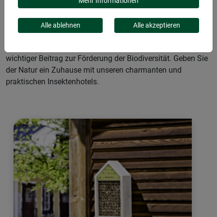
Insekten: Bieten Sie Bienen, Marienkäfern und anderen Arten
Mehr Informationen
ein gemütliches Winterquartier. Mit ihren verschiedenen
Designs fügen sich die robusten, aus Massivholz gefertigten
Alle ablehnen
Alle akzeptieren
Hotels perfekt in Ihren Garten ein. Witterungsbeständig und
langlebig, sind sie nicht nur ein Hingucker, sondern auch ein
wichtiger Beitrag zur Förderung der Biodiversität. Geben Sie
der Natur ein Zuhause mit unseren charmanten und
praktischen Insektenhotels.