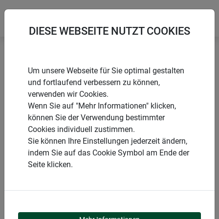
DIESE WEBSEITE NUTZT COOKIES
Startseite
Beet- und Raseneinfassungen
Um unsere Webseite für Sie optimal gestalten
Beeteinfassung Typ 13 PVC-Rattan eckig
und fortlaufend verbessern zu können,
verwenden wir Cookies.
Wenn Sie auf "Mehr Informationen" klicken,
können Sie der Verwendung bestimmter
Cookies individuell zustimmen.
PRODUKTE
Sie können Ihre Einstellungen jederzeit ändern,
indem Sie auf das Cookie Symbol am Ende der
BEETEINFASSUNG TYP
Seite klicken.
13 PVC-RATTAN ECKIG