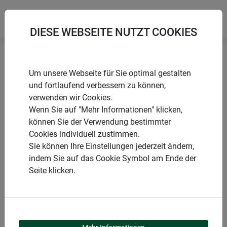
DIESE WEBSEITE NUTZT COOKIES
Startseite
Beet- und Raseneinfassungen
Um unsere Webseite für Sie optimal gestalten
Beeteinfassung Typ 3 Bambus flexibel
und fortlaufend verbessern zu können,
verwenden wir Cookies.
Wenn Sie auf "Mehr Informationen" klicken,
können Sie der Verwendung bestimmter
Cookies individuell zustimmen.
PRODUKTE
Sie können Ihre Einstellungen jederzeit ändern,
indem Sie auf das Cookie Symbol am Ende der
BEETEINFASSUNG TYP
Seite klicken.
3 BAMBUS FLEXIBEL