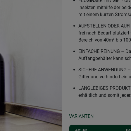
FLUGINSEKTEN GIFT- UN
Insekten mithilfe der be
mit einem kurzen Stroms
AUFSTELLEN ODER AUFHÄ
frei nach Bedarf platzier
Bereich von 40m² bis 10
EINFACHE REINUNG – Das
Auffangbehälter kann sch
SICHERE ANWENDUNG – Da
Gitter und verhindert ein
LANGLEBIGES PRODUKT – 
erhältlich und somit jede
VARIANTEN
Art.-Nr.
Be