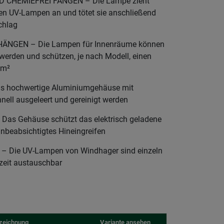
D CHEMIEFREI FANGEN – Die Lampe zieht
iden UV-Lampen an und tötet sie anschließend
chlag
NGEN – Die Lampen für Innenräume können
t werden und schützen, je nach Modell, einen
0m²
 hochwertige Aluminiumgehäuse mit
nell ausgeleert und gereinigt werden
s Gehäuse schützt das elektrisch geladene
 unbeabsichtigtes Hineingreifen
Die UV-Lampen von Windhager sind einzeln
rzeit austauschbar
zeichnung
Variante ansehen