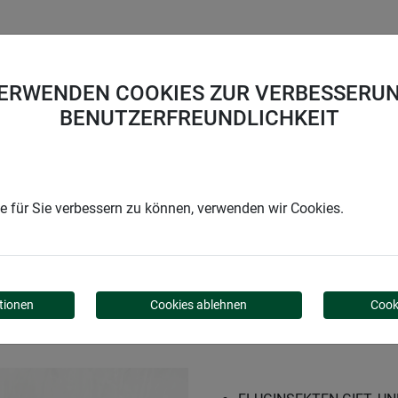
UNTERNEHMEN
KARRIERE
SUPPORT
VERWENDEN COOKIES ZUR VERBESSERUN
BENUTZERFREUNDLICHKEIT
hutzlampe COMFORTABLE +
 für Sie verbessern zu können, verwenden wir Cookies.
CHUTZLAMPE COMFORT
tionen
Cookies ablehnen
Cook