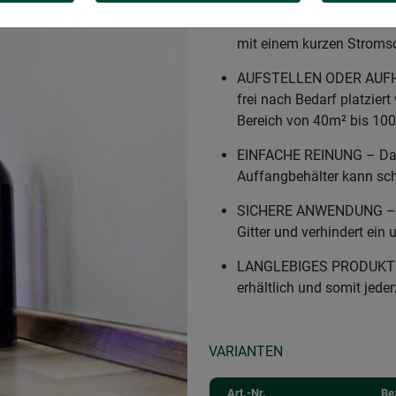
FLUGINSEKTEN GIFT- UN
Insekten mithilfe der be
mit einem kurzen Stroms
AUFSTELLEN ODER AUFHÄ
frei nach Bedarf platzier
Bereich von 40m² bis 10
EINFACHE REINUNG – Das
Auffangbehälter kann sch
SICHERE ANWENDUNG – Da
Gitter und verhindert ein
LANGLEBIGES PRODUKT – 
erhältlich und somit jede
VARIANTEN
Art.-Nr.
Be