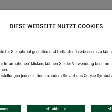
UNTERNEHMEN
KARRIERE
SUPPORT
DIESE WEBSEITE NUTZT COOKIES
hutzlampe COMFORTABLE +
e für Sie optimal gestalten und fortlaufend verbessern zu kön
r Informationen" klicken, können Sie der Verwendung bestimmt
mmen.
instellungen jederzeit ändern, indem Sie auf das Cookie Symbol
CHUTZLAMPE COMFORT
ionen
Alle ablehnen
Al