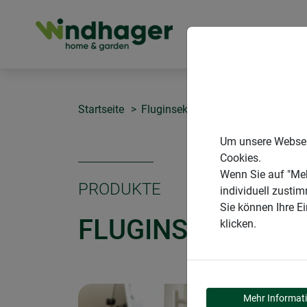
PRODUKTE
Startseite
Fluginsekten
Fluginsekten Sc
Um unsere Webseit
Cookies.
Wenn Sie auf "Meh
PRODUKTE
individuell zusti
Sie können Ihre E
FLUGINSEKTEN S
klicken.
Mehr Informat