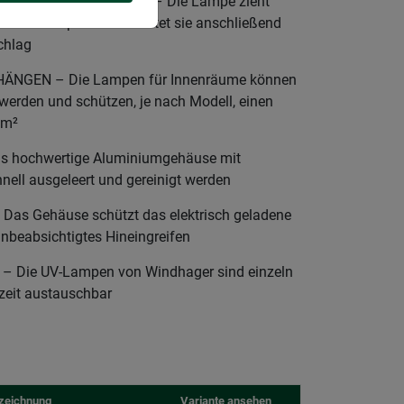
D CHEMIEFREI FANGEN – Die Lampe zieht
iden UV-Lampen an und tötet sie anschließend
chlag
NGEN – Die Lampen für Innenräume können
t werden und schützen, je nach Modell, einen
0m²
 hochwertige Aluminiumgehäuse mit
nell ausgeleert und gereinigt werden
s Gehäuse schützt das elektrisch geladene
 unbeabsichtigtes Hineingreifen
Die UV-Lampen von Windhager sind einzeln
rzeit austauschbar
zeichnung
Variante ansehen