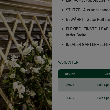
EINFACH ANGEBRACHT - Z
STÜTZE - Aus unbehandelt
BEWÄHRT - Guter Halt für
FLEXIBEL EINSTELLBAR - D
in der Breite
IDEALER GARTENHELFER -
VARIANTEN
Art.-Nr.
Bez
05671
Holz-Spal
05672
Holz-Spal