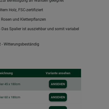
ur Befestigung an Wänden geeignet
em Holz, FSC-zertifiziert
 Rosen und Kletterpflanzen
as Spalier ist ausziehbar und somit variabel
 Witterungsbeständig
eichnung
Variante ansehen
ier 45 x 180cm
ANSEHEN
ier 60 x 180cm
ANSEHEN