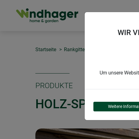
PRODUKTE
WIR 
Startseite
Rankgitter & Spaliere
Holz-Spal
Um unsere Website
PRODUKTE
HOLZ-SPALIER
Weitere Informa