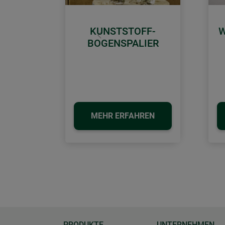
KUNSTSTOFF-
W
Zurück
BOGENSPALIER
MEHR ERFAHREN
PRODUKTE
UNTERNEHMEN