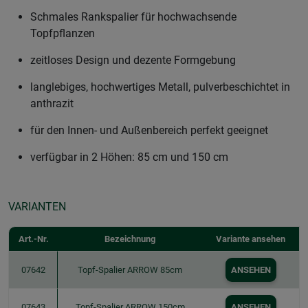
Schmales Rankspalier für hochwachsende
Topfpflanzen
zeitloses Design und dezente Formgebung
langlebiges, hochwertiges Metall, pulverbeschichtet in
anthrazit
für den Innen- und Außenbereich perfekt geeignet
verfügbar in 2 Höhen: 85 cm und 150 cm
VARIANTEN
Art.-Nr.
Bezeichnung
Variante ansehen
07642
Topf-Spalier ARROW 85cm
ANSEHEN
07643
Topf-Spalier ARROW 150cm
ANSEHEN