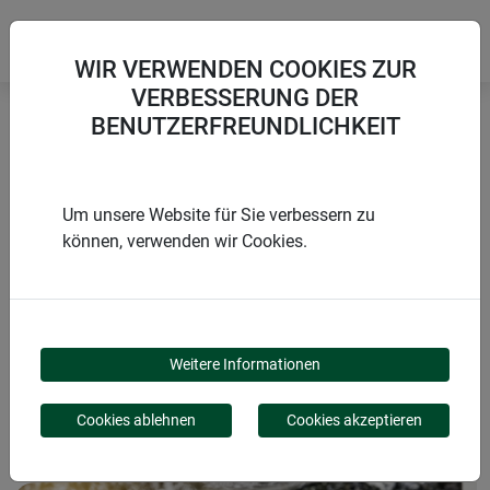
WIR VERWENDEN COOKIES ZUR
VERBESSERUNG DER
BENUTZERFREUNDLICHKEIT
Startseite
Winterschutz aus Naturmaterialien
Winterschutz-Filzmatte KOKOS
Um unsere Website für Sie verbessern zu
können, verwenden wir Cookies.
PRODUKTE
WINTERSCHUTZ-
Weitere Informationen
FILZMATTE KOKOS
Cookies ablehnen
Cookies akzeptieren