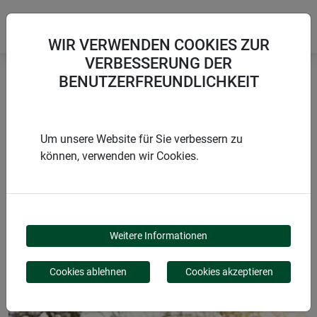
WIR VERWENDEN COOKIES ZUR
VERBESSERUNG DER
BENUTZERFREUNDLICHKEIT
Startseite
Vogelhäuser
Vogelfutterhaus mit Dreibein
Um unsere Website für Sie verbessern zu
können, verwenden wir Cookies.
PRODUKTE
VOGELFUTTERHAUS
Weitere Informationen
MIT DREIBEIN
Cookies ablehnen
Cookies akzeptieren