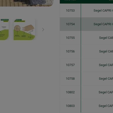
10753
Segel CAPRI
10754
Segel CAPRI
Weiter
10755
Segel CA
10756
Segel CA
10757
Segel CA
10758
Segel CA
10802
Segel CA
10803
Segel CA