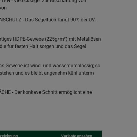
EN - Vierecksegel zur Beschattung von
lkon
CHUTZ - Das Segeltuch fängt 90% der UV-
tiges HDPE-Gewebe (225g/m²) mit Metallösen
die für festen Halt sorgen und das Segel
Gewebe ist wind- und wasserdurchlässig; so
stehen und es bleibt angenehm kühl unterm
E - Der konkave Schnitt ermöglicht eine
zeichnung
Variante ansehen