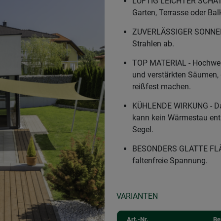
LUFTIG LEICHTER SCHATT
Garten, Terrasse oder Ba
ZUVERLÄSSIGER SONNENS
Strahlen ab.
TOP MATERIAL - Hochwer
und verstärkten Säumen, 
reißfest machen.
KÜHLENDE WIRKUNG - Das 
kann kein Wärmestau ent
Segel.
BESONDERS GLATTE FLÄCH
faltenfreie Spannung.
VARIANTEN
Art.-Nr.
Be