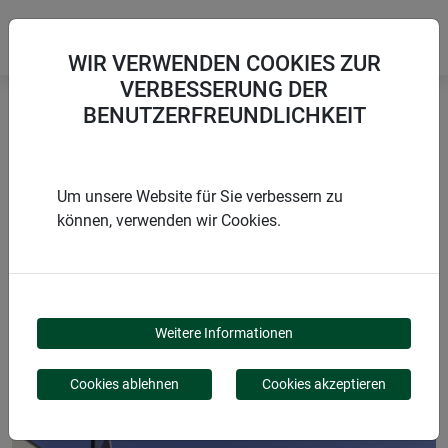
WIR VERWENDEN COOKIES ZUR
VERBESSERUNG DER
BENUTZERFREUNDLICHKEIT
Startseite
Sonnensegel
Sun Sail CANNES Rechteck
Um unsere Website für Sie verbessern zu
können, verwenden wir Cookies.
PRODUKTE
SUN SAIL CANNES
Weitere Informationen
RECHTECK
Cookies ablehnen
Cookies akzeptieren