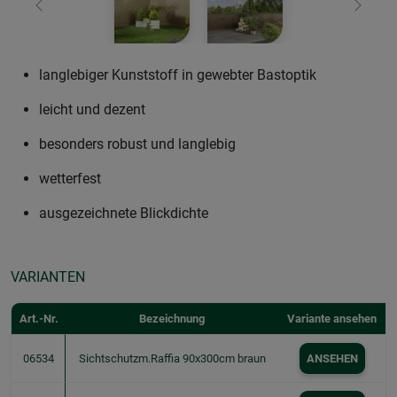
Zurück
Weiter
langlebiger Kunststoff in gewebter Bastoptik
leicht und dezent
besonders robust und langlebig
wetterfest
ausgezeichnete Blickdichte
VARIANTEN
Art.-Nr.
Bezeichnung
Variante ansehen
06534
Sichtschutzm.Raffia 90x300cm braun
ANSEHEN