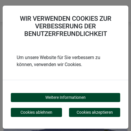
WIR VERWENDEN COOKIES ZUR
VERBESSERUNG DER
BENUTZERFREUNDLICHKEIT
Startseite
Kunststoffmatten
Sichtschutzmatte RAFFIA
Um unsere Website für Sie verbessern zu
können, verwenden wir Cookies.
PRODUKTE
SICHTSCHUTZMATTE
Weitere Informationen
RAFFIA
Cookies ablehnen
Cookies akzeptieren