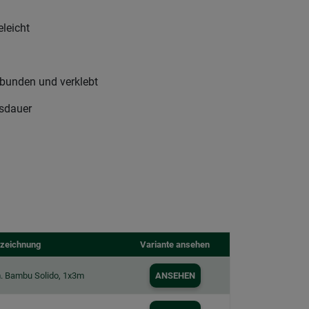
eleicht
bunden und verklebt
nsdauer
zeichnung
Variante ansehen
. Bambu Solido, 1x3m
ANSEHEN