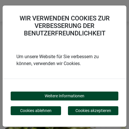
WIR VERWENDEN COOKIES ZUR
VERBESSERUNG DER
BENUTZERFREUNDLICHKEIT
Startseite
Pflanzschilder & Etiketten
Stecketiketten Kunststoff
Um unsere Website für Sie verbessern zu
können, verwenden wir Cookies.
PRODUKTE
STECKETIKETTEN
Weitere Informationen
KUNSTSTOFF
Cookies ablehnen
Cookies akzeptieren