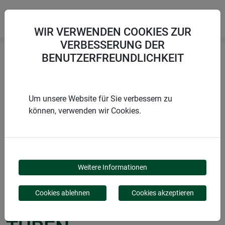
WIR VERWENDEN COOKIES ZUR
VERBESSERUNG DER
BENUTZERFREUNDLICHKEIT
Startseite
Montagezubehör
Magnetschließer für Fenster und Türen
Um unsere Website für Sie verbessern zu
können, verwenden wir Cookies.
PRODUKTE
MAGNETSCHLIESSER F
Weitere Informationen
ÜR FENSTER UND T
Cookies ablehnen
Cookies akzeptieren