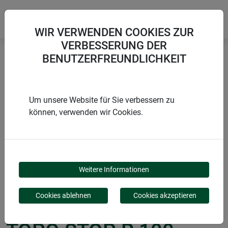
WIR VERWENDEN COOKIES ZUR
VERBESSERUNG DER
BENUTZERFREUNDLICHKEIT
Startseite
Mäuse & Ratten
Mäuse- & Rattenvertreiber TOPO STOP R 100
Um unsere Website für Sie verbessern zu
können, verwenden wir Cookies.
PRODUKTE
MÄUSE- &
Weitere Informationen
RATTENVERTREIBER
Cookies ablehnen
Cookies akzeptieren