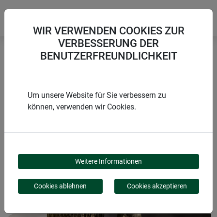
WIR VERWENDEN COOKIES ZUR
VERBESSERUNG DER
BENUTZERFREUNDLICHKEIT
Startseite
Bindematerialien & Clips
Kokos-Baumanbinder
Um unsere Website für Sie verbessern zu
können, verwenden wir Cookies.
PRODUKTE
KOKOS-
Weitere Informationen
BAUMANBINDER
Cookies ablehnen
Cookies akzeptieren