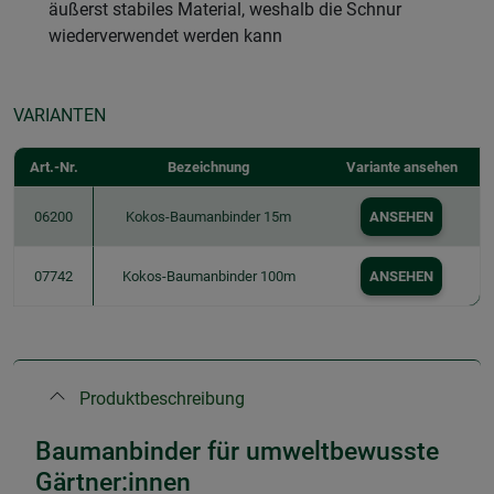
äußerst stabiles Material, weshalb die Schnur
wiederverwendet werden kann
VARIANTEN
Art.-Nr.
Bezeichnung
Variante ansehen
06200
Kokos-Baumanbinder 15m
ANSEHEN
07742
Kokos-Baumanbinder 100m
ANSEHEN
Produktbeschreibung
Baumanbinder für umweltbewusste
Gärtner:innen