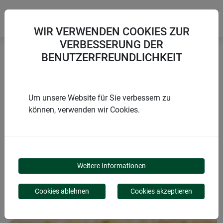
WIR VERWENDEN COOKIES ZUR
VERBESSERUNG DER
BENUTZERFREUNDLICHKEIT
Startseite
Wachstum fördern
Frühbeet-Folie SUPERGROW
Um unsere Website für Sie verbessern zu
können, verwenden wir Cookies.
PRODUKTE
FRÜHBEET-FOLIE
Weitere Informationen
SUPERGROW
Cookies ablehnen
Cookies akzeptieren