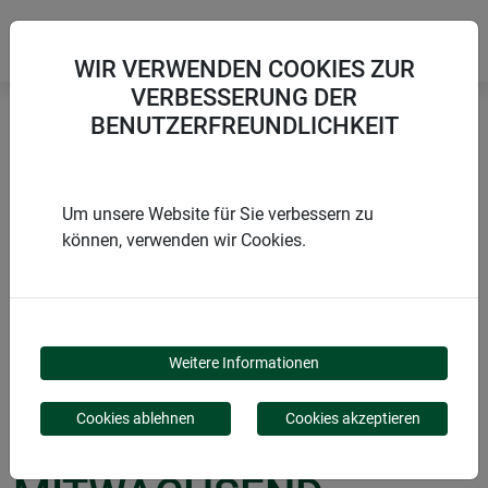
WIR VERWENDEN COOKIES ZUR
VERBESSERUNG DER
BENUTZERFREUNDLICHKEIT
Startseite
Wachstum fördern
Frühbeet-Schlitzfolie MITWACHSEND
Um unsere Website für Sie verbessern zu
können, verwenden wir Cookies.
PRODUKTE
FRÜHBEET-
Weitere Informationen
SCHLITZFOLIE
Cookies ablehnen
Cookies akzeptieren