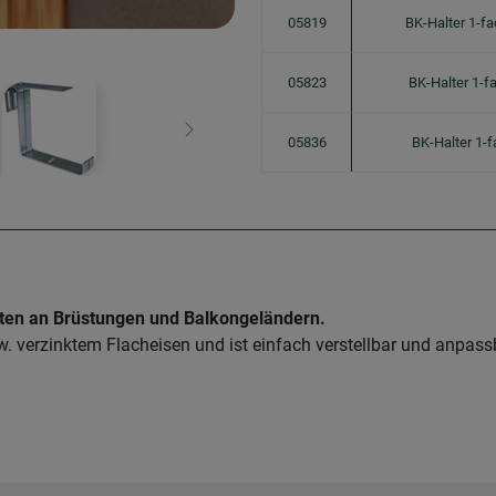
05819
BK-Halter 1-f
05823
BK-Halter 1-f
Weiter
05836
BK-Halter 1-
sten an Brüstungen und Balkongeländern.
. verzinktem Flacheisen und ist einfach verstellbar und anpassb