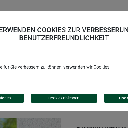
UNTERNEHMEN
KARRIERE
SUPPORT
VERWENDEN COOKIES ZUR VERBESSERUN
BENUTZERFREUNDLICHKEIT
ellbar
 für Sie verbessern zu können, verwenden wir Cookies.
ALTER - 1 X VERSTELL
tionen
Cookies ablehnen
Cook