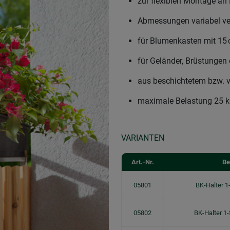
zur flexiblen Montage an
Abmessungen variabel ver
für Blumenkasten mit 15 
für Geländer, Brüstungen 
aus beschichtetem bzw. v
maximale Belastung 25 
VARIANTEN
Art.-Nr.
Be
05801
BK-Halter 
05802
BK-Halter 1