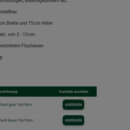
 Brüstungen, Balkongeländern etc.
stellbar
cm Breite und 15 cm Höhe
etc. von 3 - 13 cm
erzinktem Flacheisen
kg
zeichnung
Variante ansehen
1-fach grün 15x15cm
ANSEHEN
-fach braun 15x15cm
ANSEHEN