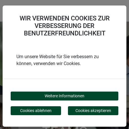
WIR VERWENDEN COOKIES ZUR
VERBESSERUNG DER
BENUTZERFREUNDLICHKEIT
#GEMEINSAMWACHSEN
Um unsere Website für Sie verbessern zu
können, verwenden wir Cookies.
WERDE TEIL
DES
Weitere Informationen
WINDHAGER-
Cookies ablehnen
Cookies akzeptieren