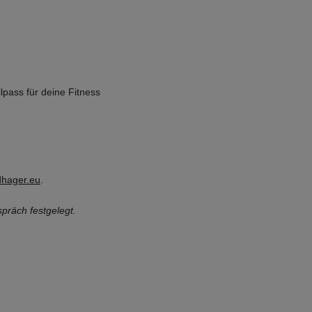
lpass für deine Fitness
dhager.eu
.
spräch festgelegt.