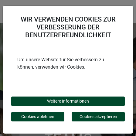
WIR VERWENDEN COOKIES ZUR
VERBESSERUNG DER
BENUTZERFREUNDLICHKEIT
#GEMEINSAMWACHSEN
Um unsere Website für Sie verbessern zu
können, verwenden wir Cookies.
WERDE TEIL
DES
Weitere Informationen
WINDHAGER-
Cookies ablehnen
Cookies akzeptieren