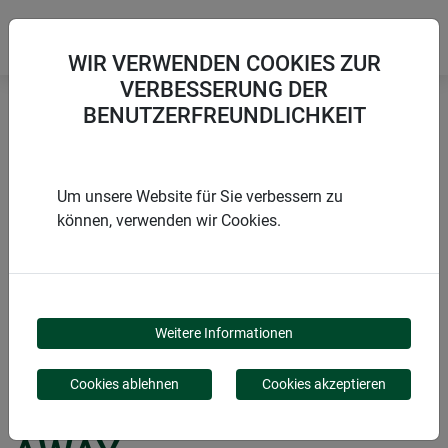
WIR VERWENDEN COOKIES ZUR
VERBESSERUNG DER
BENUTZERFREUNDLICHKEIT
Startseite
Fluginsekten
Wespennest-Attrappe WASP AWAY
Um unsere Website für Sie verbessern zu
können, verwenden wir Cookies.
PRODUKTE
WESPENNEST-
Weitere Informationen
ATTRAPPE WASP
Cookies ablehnen
Cookies akzeptieren