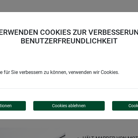
UNTERNEHMEN
KARRIERE
SUPPORT
VERWENDEN COOKIES ZUR VERBESSERUN
BENUTZERFREUNDLICHKEIT
-Abwehr Bodenmatte NO MORE BITE
 für Sie verbessern zu können, verwenden wir Cookies.
 BODENMATTE NO MORE
tionen
Cookies ablehnen
Cook