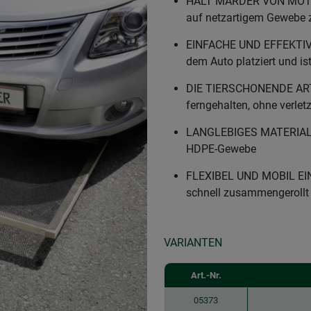
HÄLT MARDER VON MOTOR
auf netzartigem Gewebe 
EINFACHE UND EFFEKTIVE
dem Auto platziert und ist
DIE TIERSCHONENDE AR
ferngehalten, ohne verlet
LANGLEBIGES MATERIAL –
HDPE-Gewebe
FLEXIBEL UND MOBIL EI
schnell zusammengerollt
VARIANTEN
Art.-Nr.
05373