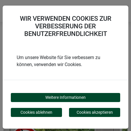
WIR VERWENDEN COOKIES ZUR
VERBESSERUNG DER
BENUTZERFREUNDLICHKEIT
Startseite
Fluginsekten
tus Fliegen Sticker 1 & 1 Pack
Um unsere Website für Sie verbessern zu
können, verwenden wir Cookies.
PRODUKTE
TUS FLIEGEN STICKER
Weitere Informationen
1 & 1 PACK
Cookies ablehnen
Cookies akzeptieren