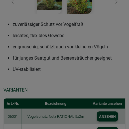
Zurück
Weiter
zuverlässiger Schutz vor Vogelfraß
leichtes, flexibles Gewebe
engmaschig, schützt auch vor kleineren Vögeln
für junges Saatgut und Beerensträucher geeignet
UV-stabilisiert
VARIANTEN
Art.-Nr.
Bezeichnung
Variante ansehen
06001
Vogelschutz-Netz RATIONAL 5x2m
ANSEHEN