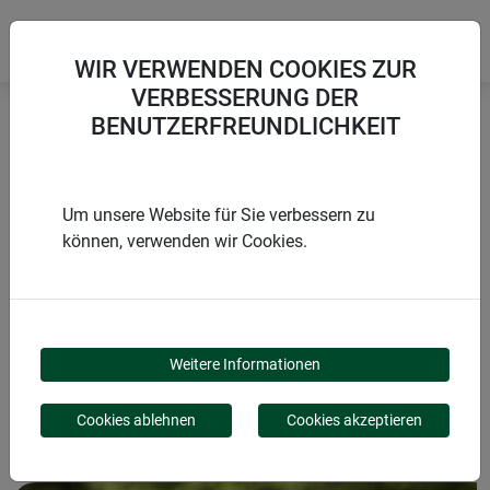
WIR VERWENDEN COOKIES ZUR
VERBESSERUNG DER
BENUTZERFREUNDLICHKEIT
Startseite
Wühlmäuse & Maulwürfe
Solar-Akku ACCESSORIES
Um unsere Website für Sie verbessern zu
können, verwenden wir Cookies.
PRODUKTE
SOLAR-AKKU
Weitere Informationen
ACCESSORIES
Cookies ablehnen
Cookies akzeptieren