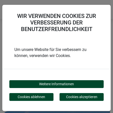
WIR VERWENDEN COOKIES ZUR
VERBESSERUNG DER
BENUTZERFREUNDLICHKEIT
Startseite
Zubehör Sonnensegel
Seilzug-Set für Sonnensegel
Um unsere Website für Sie verbessern zu
können, verwenden wir Cookies.
PRODUKTE
SEILZUG-SET FÜR
Weitere Informationen
SONNENSEGEL
Cookies ablehnen
Cookies akzeptieren