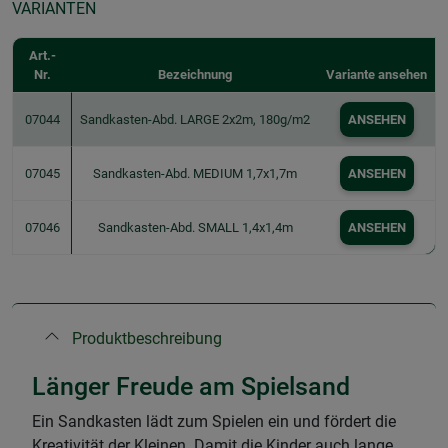
VARIANTEN
Art.-
Nr.
Bezeichnung
Variante ansehen
07044
Sandkasten-Abd. LARGE 2x2m, 180g/m2
ANSEHEN
07045
Sandkasten-Abd. MEDIUM 1,7x1,7m
ANSEHEN
07046
Sandkasten-Abd. SMALL 1,4x1,4m
ANSEHEN
Produktbeschreibung
Länger Freude am Spielsand
Ein Sandkasten lädt zum Spielen ein und fördert die
Kreativität der Kleinen. Damit die Kinder auch lange