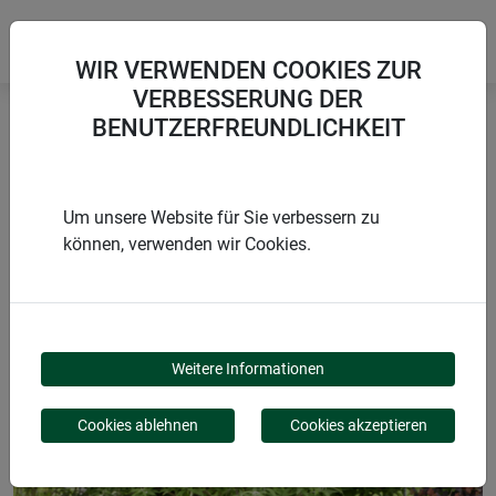
WIR VERWENDEN COOKIES ZUR
VERBESSERUNG DER
BENUTZERFREUNDLICHKEIT
Startseite
Abdeckungen
Sandkasten-Abdeckung
Um unsere Website für Sie verbessern zu
können, verwenden wir Cookies.
PRODUKTE
SANDKASTEN-
Weitere Informationen
ABDECKUNG
Cookies ablehnen
Cookies akzeptieren