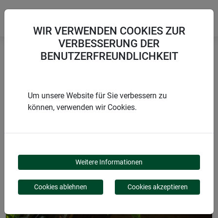
WIR VERWENDEN COOKIES ZUR
VERBESSERUNG DER
BENUTZERFREUNDLICHKEIT
Startseite
Nistkästen
Nesträuberschutz für Nistkästen
Um unsere Website für Sie verbessern zu
können, verwenden wir Cookies.
PRODUKTE
NESTRÄUBERSCHUTZ
Weitere Informationen
FÜR NISTKÄSTEN
Cookies ablehnen
Cookies akzeptieren