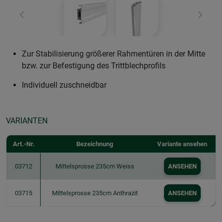
Zurück
Weiter
Zur Stabilisierung größerer Rahmentüren in der Mitte
bzw. zur Befestigung des Trittblechprofils
Individuell zuschneidbar
VARIANTEN
Art.-Nr.
Bezeichnung
Variante ansehen
03712
Mittelsprosse 235cm Weiss
ANSEHEN
03715
Mittelsprosse 235cm Anthrazit
ANSEHEN