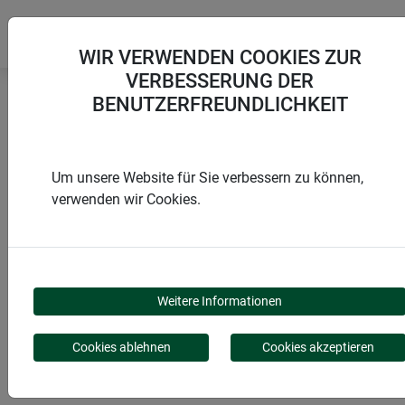
WIR VERWENDEN COOKIES ZUR
VERBESSERUNG DER
BENUTZERFREUNDLICHKEIT
Startseite
Montagezubehör
Mittelsprossenprofil für Fenster
Um unsere Website für Sie verbessern zu können,
verwenden wir Cookies.
PRODUKTE
MITTELSPROSSENPROF
Weitere Informationen
FÜR FENSTER
Cookies ablehnen
Cookies akzeptieren