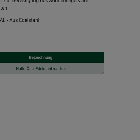
Zur Befestigung des Sonnensegels am
ten
 - Aus Edelstahl
Bezeichnung
Halte-Öse, Edelstahl rostfrei