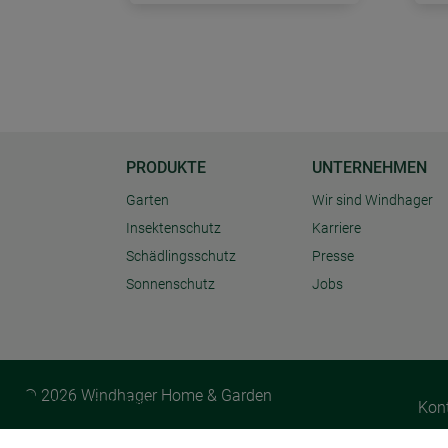
PRODUKTE
UNTERNEHMEN
Garten
Wir sind Windhager
Insektenschutz
Karriere
Schädlingsschutz
Presse
Sonnenschutz
Jobs
© 2026 Windhager Home & Garden
Cookie Einstellungen
Kon