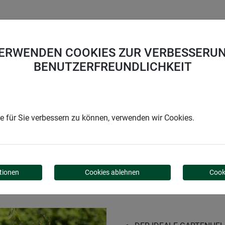
UNTERNEHMEN
KARRIERE
SUPPORT
VERWENDEN COOKIES ZUR VERBESSERUN
BENUTZERFREUNDLICHKEIT
p LONG-LIFE 170l
 für Sie verbessern zu können, verwenden wir Cookies.
CK POP-UP LONG-LIFE 
tionen
Cookies ablehnen
Cook