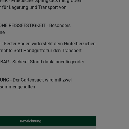
R - Praktischer Springsack mit großem
r für Lagerung und Transport von
E REISSFESTIGKEIT - Besonders
ane
Fester Boden widersteht dem Hinterherziehen
ernähte Soft-Handgriffe für den Transport
 - Sicherer Stand dank innenliegender
 - Der Gartensack wird mit zwei
zusammengehalten
Bezeichnung