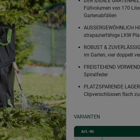
DER IDEALE GARTENHELFE
Füllvolumen von 170 Lite
Gartenabfällen
AUSSERGEWÖHNLICH HOH
strapazierfähige LKW Pl
ROBUST & ZUVERLÄSSIG - 
im Garten, vier doppelt v
FREISTEHEND VERWENDBAR
Spiralfeder
PLATZSPARENDE LAGERUNG
Clipverschlüssen flach 
VARIANTEN
Art.-Nr.